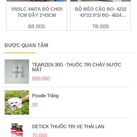
Xem
Xem
BỘ MÈO CÀO BO- 4232
VNSLC 5305 XẺNG
43*22.5*3/ BO- 4824
43*22.5*6.5
78.000
15.000
ĐƯỢC QUAN TÂM
TEARZEN 30G -THUỐC TRỊ CHẢY NƯỚC
MẮT
950.000
Poodle Trắng
00
DETICK THUỐC TRỊ VE THÁI LAN
70.000