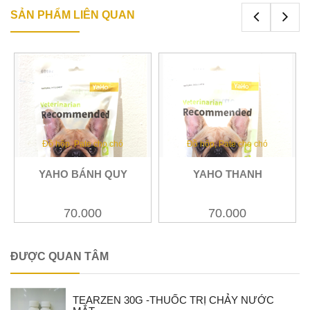
SẢN PHẨM LIÊN QUAN
Đồ hộp, Pate cho chó
Đồ hộp, Pate cho chó
Xem
Xem
I
YAHO BÁNH QUY
YAHO THANH
70.000
70.000
ĐƯỢC QUAN TÂM
TEARZEN 30G -THUỐC TRỊ CHẢY NƯỚC