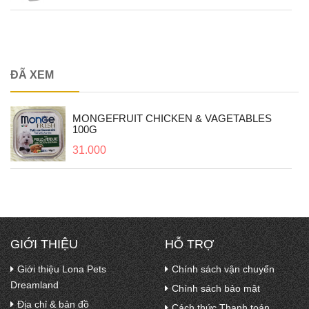
ĐÃ XEM
MONGEFRUIT CHICKEN & VAGETABLES
100G
31.000
GIỚI THIỆU
HỖ TRỢ
Giới thiệu Lona Pets
Chính sách vận chuyển
Dreamland
Chính sách bảo mật
Địa chỉ & bản đồ
Cách thức Thanh toán