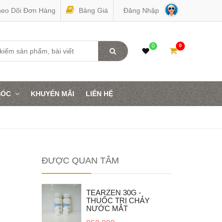
eo Dõi Đơn Hàng
Bảng Giá
Đăng Nhập
0
0
 SÓC
KHUYẾN MÃI
LIÊN HỆ
ĐƯỢC QUAN TÂM
 -
TEARZEN 30G -
CHẢY
THUỐC TRỊ CHẢY
NƯỚC MẮT