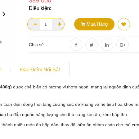
389.000
950.000
950.000
Điều kiện:
Poodle Trắng
Poodle Trắng
Mua Hàng
00
00
Chia sẻ
DETICK THUỐC TRỊ
DETICK THUỐ
VE THÁI LAN
VE THÁI LAN
70.000
70.000
n
Đặc Điểm Nổi Bật
LƯỢC CHẢI LÔNG
LƯỢC CHẢI 
CHÓ MÈO BOBO
CHÓ MÈO B
(400g)
được chế biến có hương vị thơm ngon, mang lại nguồn dinh dư
54.000
54.000
ển toàn diện đồng thời tăng cường sức đề kháng và hệ tiêu hóa khỏe m
STERILISED 400G
STERILISED 
iúp bù đắp nguồn năng lượng cho thú cưng kén ăn, kém hấp thu.
89.000
89.000
ợp thành nhiều món ăn hấp dẫn, thay đổi bữa ăn nhàm chán cho thú cưn