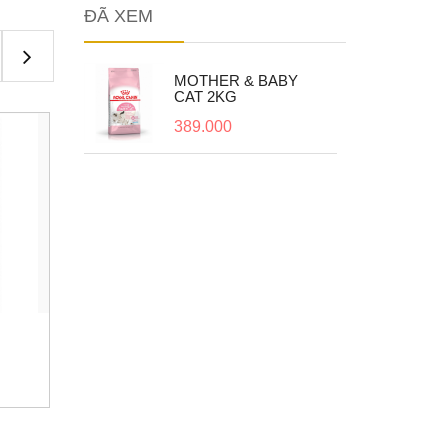
ĐÃ XEM
ABY
MOTHER & BABY
CAT 2KG
389.000
Thức ăn hạt cho mèo
Thức
m
Xem
KITTEN 2KG
PERSI
355.000