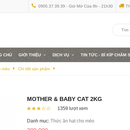
0905.37.39.39 - Giờ Mở Cửa 8h - 21h30
Th
G CHỦ
GIỚI THIỆU
DỊCH VỤ
TIN TỨC - BÍ KÍP CHĂM
o mèo
Chi tiết sản phẩm
MOTHER & BABY CAT 2KG
1359 lượt xem
TEARZEN 30G -
TEARZEN 30G
THUỐC TRỊ CHẢY
THUỐC TRỊ 
Danh mục:
Thức ăn hạt cho mèo
NƯỚC MẮT
NƯỚC MẮT