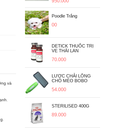
950.000
Poodle Trắng
00
C TRỊ
DETICK THUỐC TRỊ
VE THÁI LAN
70.000
LÔNG
LƯỢC CHẢI LÔNG
OBO
CHÓ MÈO BOBO
ỡng và
54.000
ạnh.
400G
STERILISED 400G
89.000
g.