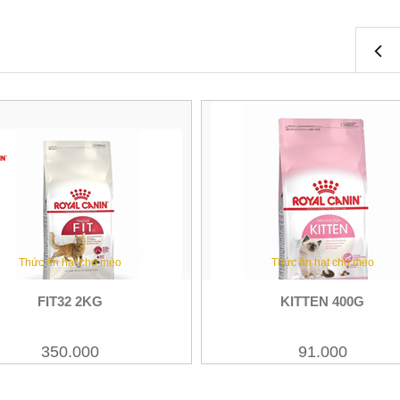
MOTHER & BABY
MOTHER & B
CAT 2KG
CAT 2KG
389.000
389.000
Thức ăn hạt cho mèo
Thức ăn hạt cho mèo
Xem
Xe
FIT32 2KG
KITTEN 400G
350.000
91.000