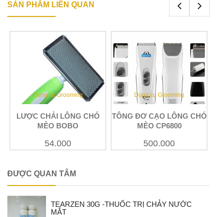
SẢN PHẨM LIÊN QUAN
Dụng cụ Grooming
Dụng cụ Grooming
Xem
Xem
Ó
LƯỢC CHẢI LÔNG CHÓ
TÔNG ĐƠ CẠO LÔNG CHÓ
MÈO BOBO
MÈO CP6800
54.000
500.000
ĐƯỢC QUAN TÂM
TEARZEN 30G -THUỐC TRỊ CHẢY NƯỚC
MẮT