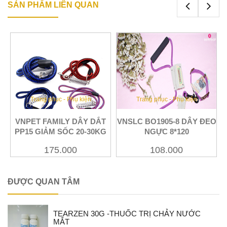
SẢN PHẨM LIÊN QUAN
Trang phục - Phụ kiện
Trang phục - Phụ kiện
Xem
Xem
VNPET FAMILY DÂY DẮT
VNSLC BO1905-8 DÂY ĐEO
PP15 GIẢM SỐC 20-30KG
NGỰC 8*120
175.000
108.000
ĐƯỢC QUAN TÂM
TEARZEN 30G -THUỐC TRỊ CHẢY NƯỚC
MẮT