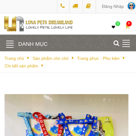
Đăng Nhập
0
0
DANH MỤC
Trang chủ
Sản phẩm cho chó
Trang phục - Phụ kiện
Chi tiết sản phẩm